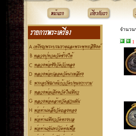
จำนวนร
1